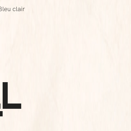
Bleu clair
L
T