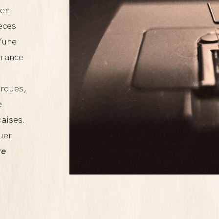
en
èces
’une
urance
rques,
e
aises.
uer
re