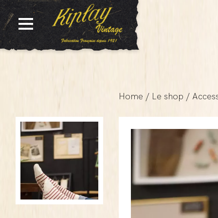
Home
/
Le shop
/
Access