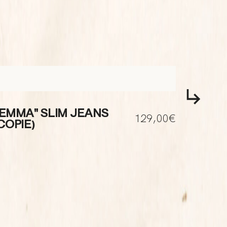
"EMMA" SLIM JEANS
"EMMA
129,00€
COPIE)