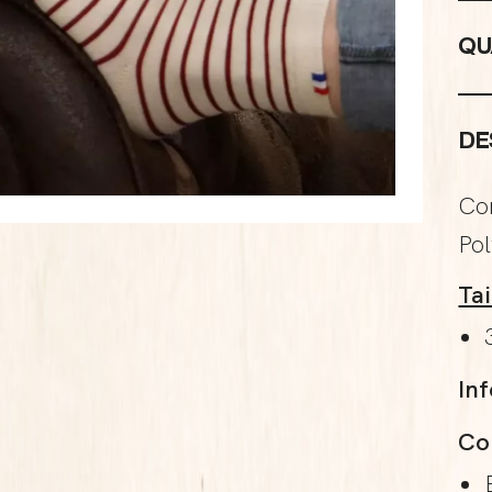
QU
DE
Co
Po
Tai
In
Col