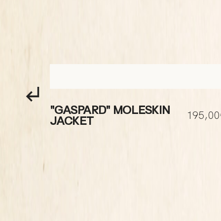
"GASPARD" MOLESKIN
29,00€
195,0
JACKET