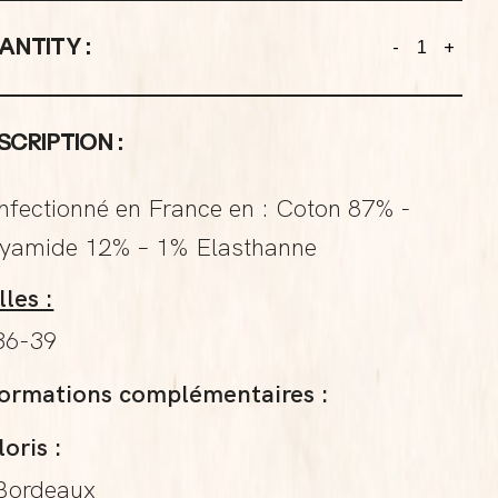
ANTITY :
-
+
SCRIPTION :
nfectionné en France en : Coton 87% -
lyamide 12% – 1% Elasthanne
lles :
36-39
formations complémentaires :
oris :
Bordeaux