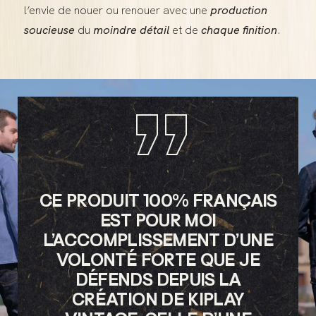
l’envie de nouer ou renouer avec une
production
soucieuse
du
moindre détail
et de
chaque finition
.
”
CE PRODUIT 100% FRANÇAIS
EST POUR MOI
L’ACCOMPLISSEMENT D’UNE
VOLONTÉ FORTE QUE JE
DÉFENDS DEPUIS LA
CRÉATION DE KIPLAY