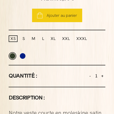
Ajouter au panier
XS
S
M
L
XL
XXL
XXXL
QUANTITÉ :
-
+
DESCRIPTION :
Notre veste courte en moleskine satin