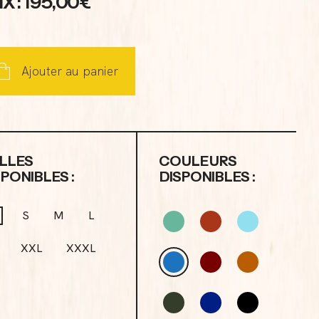
IX : 195,00€
Ajouter au panier
ILLES
COULEURS
SPONIBLES :
DISPONIBLES :
S
M
L
XXL
XXXL