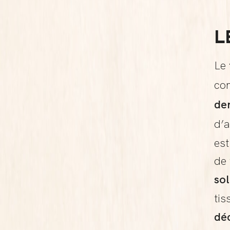
L
Le
co
de
d’a
est
de 
sol
tis
dé