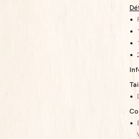
Dét
In
Tai
Col