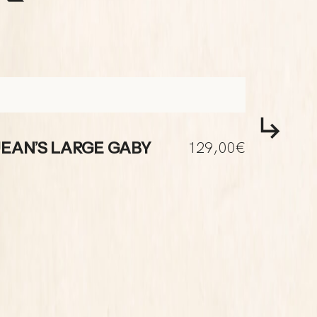
VESTE
129,00€
JEAN’S LARGE GABY
GABRI