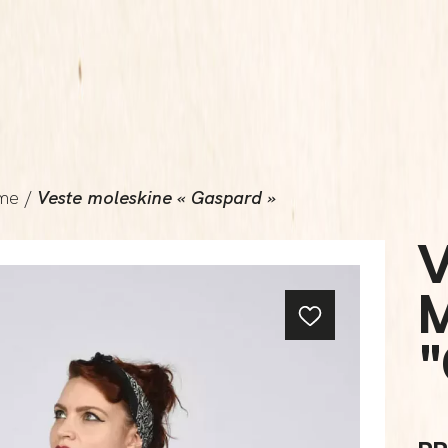
me
/
Veste moleskine « Gaspard »