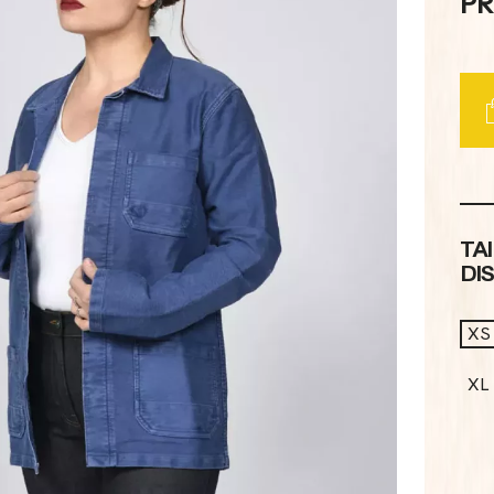
PR
TA
DI
XS
XL