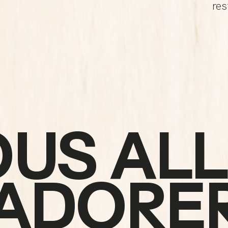
res
US AL
ADORE