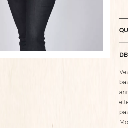
QU
DE
Ves
bas
an
ell
pas
Mo