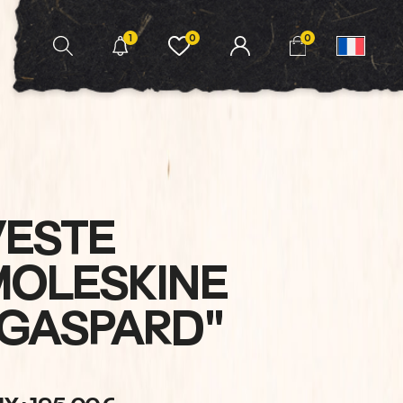
1
0
0
VESTE
MOLESKINE
"GASPARD"