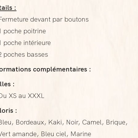
ails :
Fermeture devant par boutons
1 poche poitrine
1 poche intérieure
2 poches basses
formations complémentaires :
lles :
Du XS au XXXL
oris :
Bleu, Bordeaux, Kaki, Noir, Camel, Brique,
Vert amande, Bleu ciel, Marine